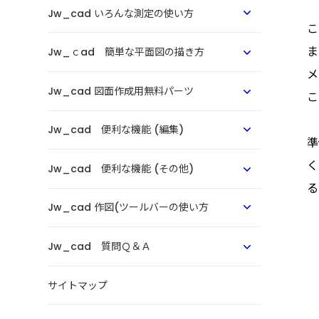
Jw_cad いろんな測定の使い方
こ
ま
Jw_ｃad 簡単な平面図の描き方
メ
Jw_cad 図面作成用無料パーツ
こ
Jw_cad 便利な機能 (編集)
準
く
Jw_cad 便利な機能 (その他)
る
Jw_cad 作図(ツールバーの使い方
Jw_cad 質問Ｑ＆Ａ
サイトマップ