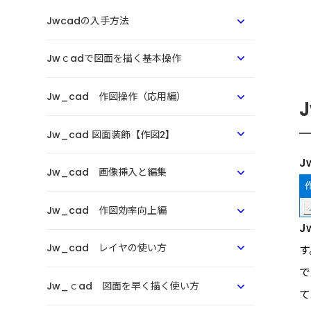
Jwcadの入手方法
Jwｃadで図面を描く基本操作
Jw_cad 作図操作（応用編）
Jw_cad 図面装飾【作図2】
J
Jw_cad 画像挿入と編集
Jw_cad 作図効率向上編
J
Jw_cad レイヤの使い方
す
で
Jw_ｃad 図面を早く描く使い方
て