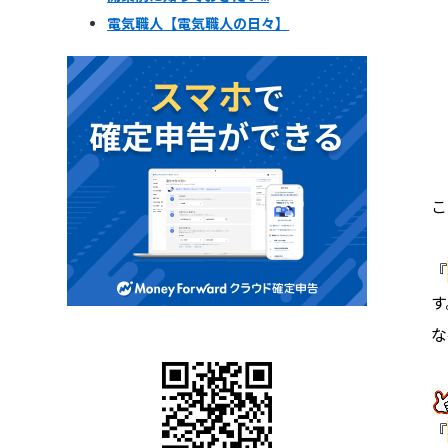
電気職人【電気職人の日々】
こ
『
す
な
『