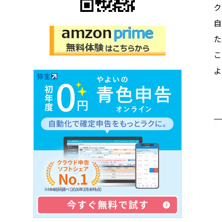
ク
自
た
こ
よ